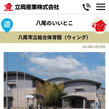
MENU
MENU
MENU
MENU
黒谷2丁目 第2期《全6区画》
妥協しない間取り提案
玄関
駅・公共施設
八尾のいいとこ
山本町南5丁目《全2区画》
設備の変更も自由自在
リビング
学ぶ
八尾市立総合体育館（ウィング）
神宮寺5丁目《全13区画》
ワンチームサポート宣言
キッチン
病院・薬局
2014年10月29日
高安南3丁目《限定1区画》
エクステリア
お買い物
小阪合町2丁目《限定1区画》
バス・洗面・トイレ
遊ぶ・憩う
恩智南町1丁目《限定1区画》
味わう
便利