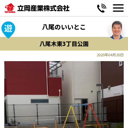
MENU
MENU
MENU
MENU
黒谷2丁目 第2期《全6区画》
妥協しない間取り提案
玄関
駅・公共施設
八尾のいいとこ
山本町南5丁目《全2区画》
設備の変更も自由自在
リビング
学ぶ
八尾木東3丁目公園
神宮寺5丁目《全13区画》
ワンチームサポート宣言
キッチン
病院・薬局
2020年04月20日
高安南3丁目《限定1区画》
エクステリア
お買い物
小阪合町2丁目《限定1区画》
バス・洗面・トイレ
遊ぶ・憩う
恩智南町1丁目《限定1区画》
味わう
便利