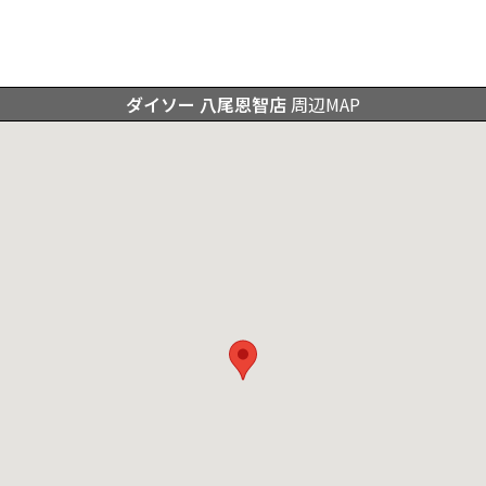
ダイソー 八尾恩智店
周辺MAP