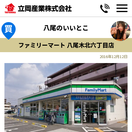
MENU
MENU
MENU
MENU
黒谷2丁目 第2期《全6区画》
妥協しない間取り提案
玄関
駅・公共施設
八尾のいいとこ
山本町南5丁目《全2区画》
設備の変更も自由自在
リビング
学ぶ
ファミリーマート 八尾木北六丁目店
神宮寺5丁目《全13区画》
ワンチームサポート宣言
キッチン
病院・薬局
2016年12月12日
高安南3丁目《限定1区画》
エクステリア
お買い物
小阪合町2丁目《限定1区画》
バス・洗面・トイレ
遊ぶ・憩う
恩智南町1丁目《限定1区画》
味わう
便利