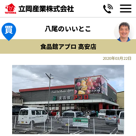
MENU
MENU
MENU
MENU
黒谷2丁目 第2期《全6区画》
妥協しない間取り提案
玄関
駅・公共施設
八尾のいいとこ
山本町南5丁目《全2区画》
設備の変更も自由自在
リビング
学ぶ
食品館アプロ 高安店
神宮寺5丁目《全13区画》
ワンチームサポート宣言
キッチン
病院・薬局
2020年03月22日
高安南3丁目《限定1区画》
エクステリア
お買い物
小阪合町2丁目《限定1区画》
バス・洗面・トイレ
遊ぶ・憩う
恩智南町1丁目《限定1区画》
味わう
便利